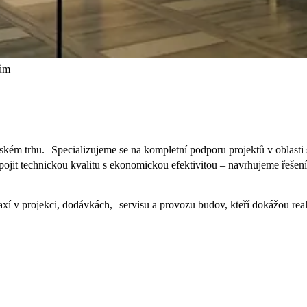
erům
českém trhu. Specializujeme se na kompletní podporu projektů v oblasti 
jit technickou kvalitu s ekonomickou efektivitou – navrhujeme řešení,
raxí v projekci, dodávkách, servisu a provozu budov, kteří dokážou reali